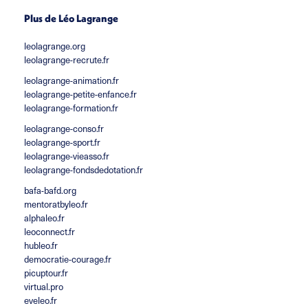
Plus de Léo Lagrange
leolagrange.org
leolagrange-recrute.fr
leolagrange-animation.fr
leolagrange-petite-enfance.fr
leolagrange-formation.fr
leolagrange-conso.fr
leolagrange-sport.fr
leolagrange-vieasso.fr
leolagrange-fondsdedotation.fr
bafa-bafd.org
mentoratbyleo.fr
alphaleo.fr
leoconnect.fr
hubleo.fr
democratie-courage.fr
picuptour.fr
virtual.pro
eveleo.fr