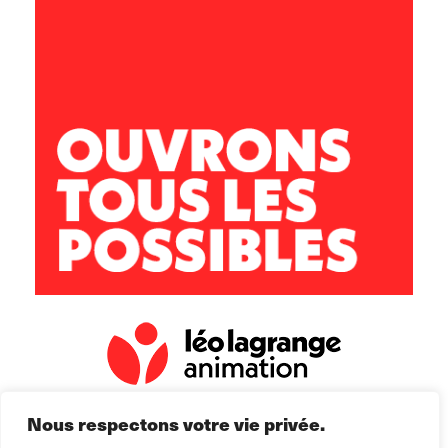
Périscolaire de Sainte-Marie
4 Chemin de la Chaulière
25113 Sainte-Marie
06 30 79 59 76
leon.koffi@leolagrange.org
Nous respectons votre vie privée.