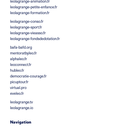
leolagrange-animation.fr
leolagrange-petite-enfance.fr
leolagrange-formation.fr
leolagrange-conso.fr
leolagrange-sport.fr
leolagrange-vieasso.fr
leolagrange-fondsdedotation.fr
bafa-bafd.org
mentoratbyleo.fr
alphaleo.fr
leoconnect.fr
hubleo.fr
democratie-courage.fr
picuptour.fr
virtual.pro
eveleo.fr
leolagrange.tv
leolagrange.io
Navigation